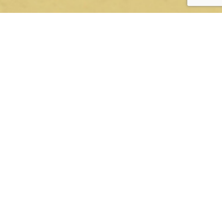
事業案内
左右にスライドさせることで
次の商品を見ることができます
 防藻銅
伸銅品